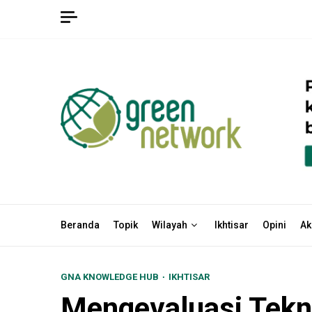
Skip
to
content
Beranda
Topik
Wilayah
Ikhtisar
Opini
Ak
GNA KNOWLEDGE HUB
IKHTISAR
Mengevaluasi Tekn