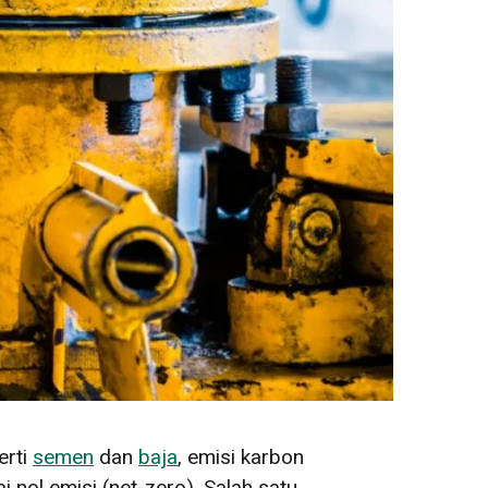
erti
semen
dan
baja
, emisi karbon
 nol emisi (net-zero). Salah satu