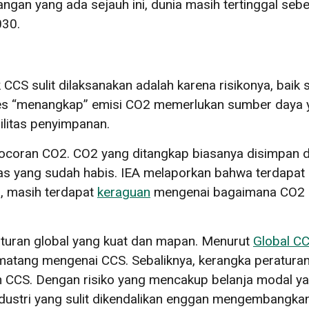
gan yang ada sejauh ini, dunia masih tertinggal sebe
030.
CS sulit dilaksanakan adalah karena risikonya, baik 
ses “menangkap” emisi CO2 memerlukan sumber daya y
silitas penyimpanan.
ocoran CO2. CO2 yang ditangkap biasanya disimpan d
as yang sudah habis. IEA melaporkan bahwa terdapat
, masih terdapat
keraguan
mengenai bagaimana CO2 d
raturan global yang kuat dan mapan. Menurut
Global CC
matang mengenai CCS. Sebaliknya, kerangka peraturan d
 CCS. Dengan risiko yang mencakup belanja modal ya
industri yang sulit dikendalikan enggan mengembangk