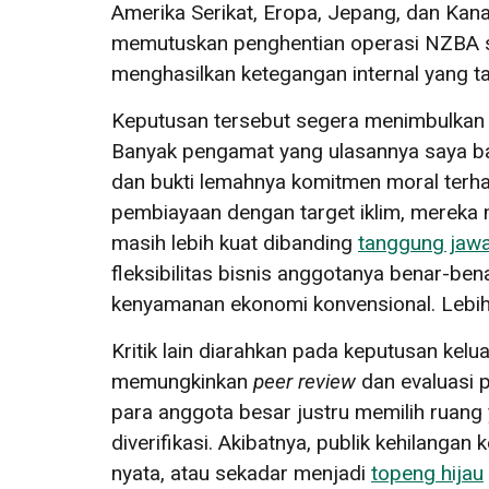
Amerika Serikat, Eropa, Jepang, dan Kana
memutuskan penghentian operasi NZBA se
menghasilkan ketegangan internal yang ta
Keputusan tersebut segera menimbulkan g
Banyak pengamat yang ulasannya saya bac
dan bukti lemahnya komitmen moral terhad
pembiayaan dengan target iklim, mereka m
masih lebih kuat dibanding
tanggung jawa
fleksibilitas bisnis anggotanya benar-b
kenyamanan ekonomi konvensional. Lebih 
Kritik lain diarahkan pada keputusan kel
memungkinkan
peer review
dan evaluasi p
para anggota besar justru memilih ruang y
diverifikasi. Akibatnya, publik kehilanga
nyata, atau sekadar menjadi
topeng hijau