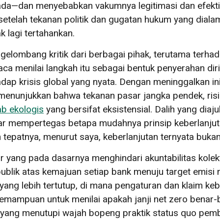
da—dan menyebabkan vakumnya legitimasi dan efektivi
telah tekanan politik dan gugatan hukum yang diala
k lagi tertahankan.
elombang kritik dari berbagai pihak, terutama terha
a menilai langkah itu sebagai bentuk penyerahan dir
ap krisis global yang nyata. Dengan meninggalkan ini
enunjukkan bahwa tekanan pasar jangka pendek, risik
b ekologis
yang bersifat eksistensial. Dalih yang dia
enar mempertegas betapa mudahnya prinsip keberlanju
tepatnya, menurut saya, keberlanjutan ternyata bukan
uar yang pada dasarnya menghindari akuntabilitas kol
ublik atas kemajuan setiap bank menuju target emisi no
ang lebih tertutup, di mana pengaturan dan klaim kebe
n kemampuan untuk menilai apakah janji net zero benar
yang menutupi wajah bopeng praktik status quo pemb