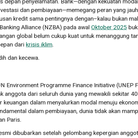
garis depan penyelamatan. Bank—dengan kekuatan modal
vestasi dan pembiayaan—memegang peran yang jauh m
usan kredit sama pentingnya dengan–kalau bukan mal
 Banking Alliance (NZBA) pada awal
Oktober 2025
buka
uangan global belum cukup kuat untuk menanggung t
depan dari
krisis iklim
.
dih dan kecewa.
UN Environment Programme Finance Initiative (UNEP F
k anggota dari seluruh dunia yang mewakili sekitar 4
r keuangan dalam menyalurkan modal menuju ekonomi b
undamental dalam pembiayaan, dunia tidak akan mam
n Paris.
 resmi dibubarkan setelah gelombang kepergian anggo