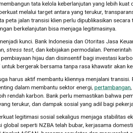
membangun tata kelola keberlanjutan yang lebih kuat
erkuat melalui target antara yang terukur, transparan
peta jalan transisi klien perlu dipublikasikan secara
ngan berkelanjutan bisa menjaga legitimasinya.
 menjadi kunci. Bank Indonesia dan Otoritas Jasa Keu
an,
stress test
, dan kebijakan permodalan. Pemerintah
pembiayaan hijau dan disinsentif bagi investasi karbo
f untuk bergerak bersama tanpa rasa khawatir akan ke
juga harus aktif membantu kliennya menjalani transisi.
enting dalam membantu sektor energi,
pertambangan
,
lebih rendah karbon. Bank perlu memastikan bahwa pe
 yang terukur, dan dampak sosial yang adil bagi pekerja
kuat legitimasi sosial sekaligus menjaga stabilitas
si global seperti NZBA telah bubar, kerjasama domest