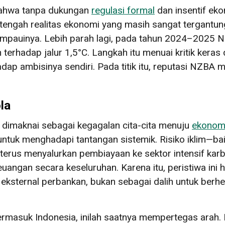
bahwa tanpa dukungan
regulasi formal
dan insentif eko
tengah realitas ekonomi yang masih sangat tergantung
mpauinya. Lebih parah lagi, pada tahun 2024–2025 N
terhadap jalur 1,5°C. Langkah itu menuai kritik keras
ap ambisinya sendiri. Pada titik itu, reputasi NZBA 
la
 dimaknai sebagai kegagalan cita-cita menuju
ekonomi
tuk menghadapi tantangan sistemik. Risiko iklim—baik
terus menyalurkan pembiayaan ke sektor intensif ka
euangan secara keseluruhan. Karena itu, peristiwa ini 
ksternal perbankan, bukan sebagai dalih untuk ber
 termasuk Indonesia, inilah saatnya mempertegas ara