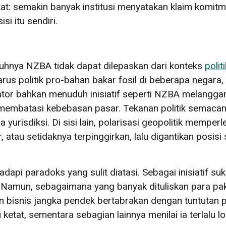
t: semakin banyak institusi menyatakan klaim komitm
i itu sendiri.
hnya NZBA tidak dapat dilepaskan dari konteks
poli
rus politik pro-bahan bakar fosil di beberapa negara, 
slator bahkan menuduh inisiatif seperti NZBA melangga
ap membatasi kebebasan pasar. Tekanan politik semac
yurisdiksi. Di sisi lain, polarisasi geopolitik memper
, atau setidaknya terpinggirkan, lalu digantikan posis
pi paradoks yang sulit diatasi. Sebagai inisiatif suk
 Namun, sebagaimana yang banyak dituliskan para pak
n bisnis jangka pendek bertabrakan dengan tuntutan p
etat, sementara sebagian lainnya menilai ia terlalu l