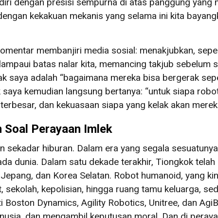
diri dengan presisi sempurna di atas panggung yang 
ngan kekakuan mekanis yang selama ini kita bayang
komentar membanjiri media sosial: menakjubkan, sepe
mpaui batas nalar kita, memancing takjub sebelum 
k saya adalah “bagaimana mereka bisa bergerak sepert
nak saya kemudian langsung bertanya: “untuk siapa rob
erbesar, dan kekuasaan siapa yang kelak akan merek
n Soal Perayaan Imlek
an sekadar hiburan. Dalam era yang segala sesuatunya
a dunia. Dalam satu dekade terakhir, Tiongkok tela
Jepang, dan Korea Selatan. Robot humanoid, yang kini 
, sekolah, kepolisian, hingga ruang tamu keluarga, se
i Boston Dynamics, Agility Robotics, Unitree, dan A
manusia, dan mengambil keputusan moral. Dan di peraya