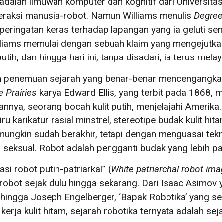
a adalah ilmuwan komputer dan kognitif dari Universi
teraksi manusia-robot. Namun Williams menulis
Degree
peringatan keras terhadap lapangan yang ia geluti send
illiams memulai dengan sebuah klaim yang mengejutkan:
h, dan hingga hari ini, tanpa disadari, ia terus melaya
 penemuan sejarah yang benar-benar mencengangkan.
 Prairies
karya Edward Ellis, yang terbit pada 1868
nnya, seorang bocah kulit putih, menjelajahi Amerika
ru karikatur rasial minstrel, stereotipe budak kulit hi
gkin sudah berakhir, tetapi dengan menguasai teknolog
 seksual. Robot adalah pengganti budak yang lebih pa
si robot putih-patriarkal” (
White patriarchal robot ima
in robot sejak dulu hingga sekarang. Dari Isaac Asim
, hingga Joseph Engelberger, ‘Bapak Robotika’ yang 
rja kulit hitam, sejarah robotika ternyata adalah sej