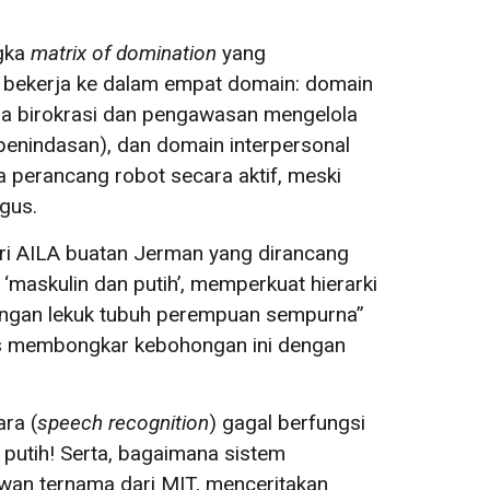
ngka
matrix of domination
yang
an bekerja ke dalam empat domain: domain
mana birokrasi dan pengawasan mengelola
penindasan), dan domain interpersonal
 perancang robot secara aktif, meski
gus.
ari AILA buatan Jerman yang dirancang
‘maskulin dan putih’, memperkuat hierarki
engan lekuk tubuh perempuan sempurna”
ams membongkar kebohongan ini dengan
ra (
speech recognition
) gagal berfungsi
t putih! Serta, bagaimana sistem
uwan ternama dari MIT, menceritakan