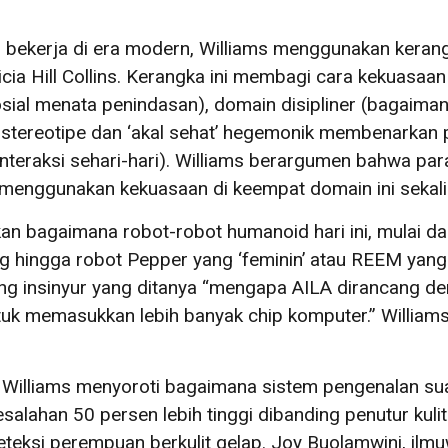
i bekerja di era modern, Williams menggunakan kera
icia Hill Collins. Kerangka ini membagi cara kekuasa
i sosial menata penindasan), domain disipliner (bagai
 stereotipe dan ‘akal sehat’ hegemonik membenarkan 
eraksi sehari-hari). Williams berargumen bahwa para
 menggunakan kekuasaan di keempat domain ini sekali
kan bagaimana robot-robot humanoid hari ini, mulai d
g hingga robot Pepper yang ‘feminin’ atau REEM yang 
ng insinyur yang ditanya “mengapa AILA dirancang d
tuk memasukkan lebih banyak chip komputer.” Willi
 Williams menyoroti bagaimana sistem pengenalan sua
kesalahan 50 persen lebih tinggi dibanding penutur kuli
eteksi perempuan berkulit gelap. Joy Buolamwini, ilm