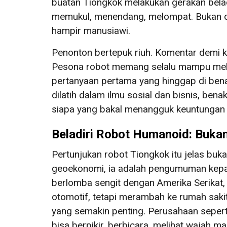
buatan Tiongkok melakukan gerakan bela
memukul, menendang, melompat. Bukan de
hampir manusiawi.
Penonton bertepuk riuh. Komentar demi 
Pesona robot memang selalu mampu mela
pertanyaan pertama yang hinggap di bena
dilatih dalam ilmu sosial dan bisnis, be
siapa yang bakal menangguk keuntungan t
Beladiri Robot Humanoid: Buka
Pertunjukan robot Tiongkok itu jelas buk
geoekonomi, ia adalah pengumuman kepad
berlomba sengit dengan Amerika Serikat, 
otomotif, tetapi merambah ke rumah sakit
yang semakin penting. Perusahaan sepert
bisa berpikir, berbicara, melihat wajah 