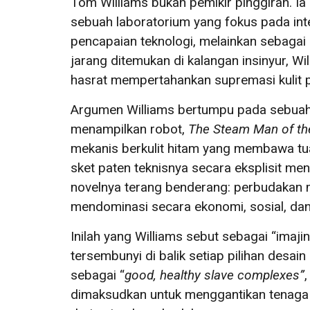
Tom Williams bukan pemikir pinggiran. I
sebuah laboratorium yang fokus pada in
pencapaian teknologi, melainkan sebagai 
jarang ditemukan di kalangan insinyur, W
hasrat mempertahankan supremasi kulit puti
Argumen Williams bertumpu pada sebuah
menampilkan robot,
The Steam Man of the
mekanis berkulit hitam yang membawa tua
sket paten teknisnya secara eksplisit meni
novelnya terang benderang: perbudakan mun
mendominasi secara ekonomi, sosial, dan
Inilah yang Williams sebut sebagai “imajina
tersembunyi di balik setiap pilihan desa
sebagai “
good, healthy slave complexes”
dimaksudkan untuk menggantikan tenaga ke