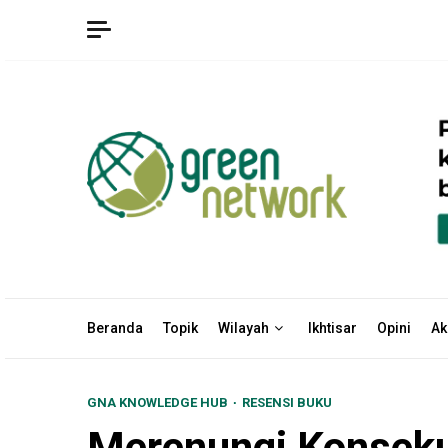
Skip
to
content
Beranda
Topik
Wilayah
Ikhtisar
Opini
Ak
GNA KNOWLEDGE HUB
RESENSI BUKU
Merenungi Konsekue