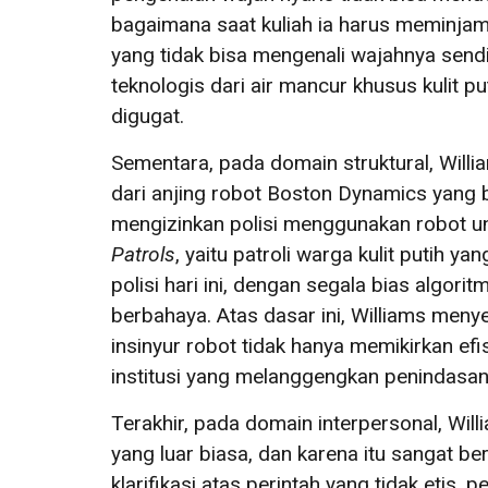
bagaimana saat kuliah ia harus meminja
yang tidak bisa mengenali wajahnya sendi
teknologis dari air mancur khusus kulit pu
digugat.
Sementara, pada domain struktural, Will
dari anjing robot Boston Dynamics yang 
mengizinkan polisi menggunakan robot u
Patrols
, yaitu patroli warga kulit putih
polisi hari ini, dengan segala bias algori
berbahaya. Atas dasar ini, Williams men
insinyur robot tidak hanya memikirkan efi
institusi yang melanggengkan penindasan
Terakhir, pada domain interpersonal, W
yang luar biasa, dan karena itu sangat 
klarifikasi atas perintah yang tidak etis