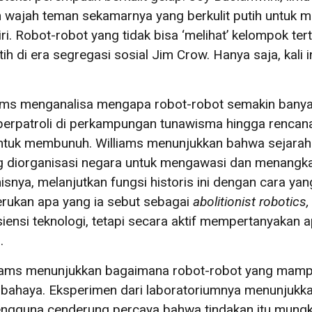
m wajah teman sekamarnya yang berkulit putih untuk
ri. Robot-robot yang tidak bisa ‘melihat’ kelompok ter
tih di era segregasi sosial Jim Crow. Hanya saja, kali i
iams menganalisa mengapa robot-robot semakin banyak
berpatroli di perkampungan tunawisma hingga rencan
ntuk membunuh. Williams menunjukkan bahwa sejarah k
 yang diorganisasi negara untuk mengawasi dan menangk
tmisnya, melanjutkan fungsi historis ini dengan cara ya
yerukan apa yang ia sebut sebagai
abolitionist robotics,
siensi teknologi, tetapi secara aktif mempertanyakan 
.
illiams menunjukkan bagaimana robot-robot yang mamp
berbahaya. Eksperimen dari laboratoriumnya menunjuk
, pengguna cenderung percaya bahwa tindakan itu mungk