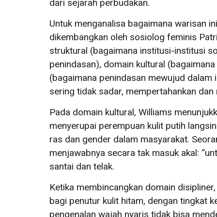
dari sejarah perbudakan.
Untuk menganalisa bagaimana warisan in
dikembangkan oleh sosiolog feminis Patr
struktural (bagaimana institusi-institus
penindasan), domain kultural (bagaimana
(bagaimana penindasan mewujud dalam int
sering tidak sadar, mempertahankan dan
Pada domain kultural, Williams menunjuk
menyerupai perempuan kulit putih langsin
ras dan gender dalam masyarakat. Seora
menjawabnya secara tak masuk akal: “un
santai dan telak.
Ketika membincangkan domain disipliner,
bagi penutur kulit hitam, dengan tingkat 
pengenalan wajah nyaris tidak bisa mend