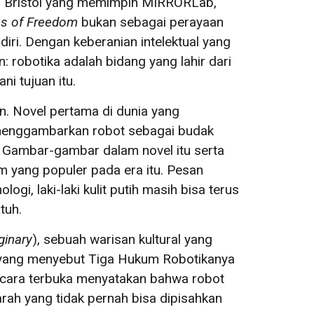
tas Bristol yang memimpin MIRRORLab,
s of Freedom
bukan sebagai perayaan
iri. Dengan keberanian intelektual yang
 robotika adalah bidang yang lahir dari
ni tujuan itu.
 Novel pertama di dunia yang
, menggambarkan robot sebagai budak
. Gambar-gambar dalam novel itu serta
tam yang populer pada era itu. Pesan
i, laki-laki kulit putih masih bisa terus
tuh.
ginary
), sebuah warisan kultural yang
ov yang menyebut Tiga Hukum Robotikanya
secara terbuka menyatakan bahwa robot
arah yang tidak pernah bisa dipisahkan