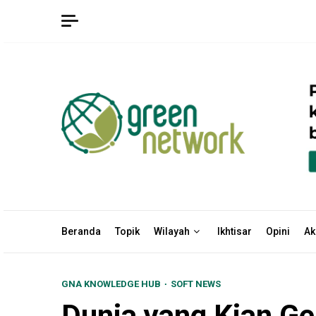
Skip
to
content
Beranda
Topik
Wilayah
Ikhtisar
Opini
Ak
GNA KNOWLEDGE HUB
SOFT NEWS
Dunia yang Kian G