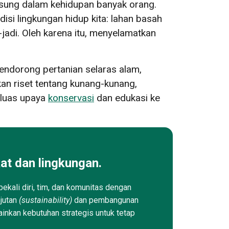
sung dalam kehidupan banyak orang.
isi lingkungan hidup kita: lahan basah
jadi. Oleh karena itu, menyelamatkan
mendorong pertanian selaras alam,
an riset tentang kunang-kunang,
rluas upaya
konservasi
dan edukasi ke
at dan lingkungan.
ekali diri, tim, dan komunitas dengan
njutan
(sustainability)
dan pembangunan
ainkan kebutuhan strategis untuk tetap