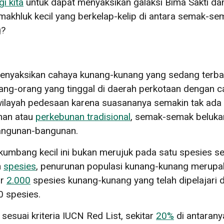
gi kita
untuk dapat menyaksikan galaksi Bima Sakti dan
 makhluk kecil yang berkelap-kelip di antara semak-s
g?
enyaksikan cahaya kunang-kunang yang sedang terban
 orang-orang yang tinggal di daerah perkotaan dengan 
i wilayah pedesaan karena suasananya semakin tak ada
han atau
perkebunan tradisional
, semak-semak beluka
 bangunan-bangunan.
umbang kecil ini bukan merujuk pada satu spesies ser
n
spesies
, penurunan populasi kunang-kunang merupak
ar
2.000
spesies kunang-kunang yang telah dipelajari 
0 spesies.
 sesuai kriteria IUCN Red List, sekitar
20%
di antarany