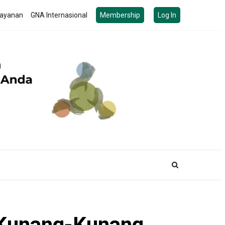
ayanan
GNA Internasional
Membership
Log In
p Kunang-Kunang