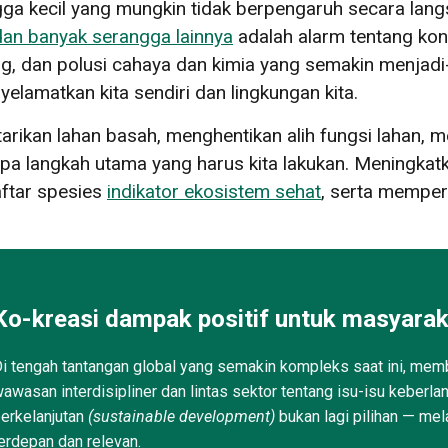
 kecil yang mungkin tidak berpengaruh secara lang
dan banyak serangga lainnya
adalah alarm tentang kond
g, dan polusi cahaya dan kimia yang semakin menjadi-
lamatkan kita sendiri dan lingkungan kita.
arikan lahan basah, menghentikan alih fungsi lahan, 
pa langkah utama yang harus kita lakukan. Meningkatk
ftar spesies
indikator ekosistem sehat
, serta mempe
Ko-kreasi dampak positif untuk masyarak
i tengah tantangan global yang semakin kompleks saat ini, memb
awasan interdisipliner dan lintas sektor tentang isu-isu keberla
erkelanjutan
(sustainable development)
bukan lagi pilihan — mel
erdepan dan relevan.